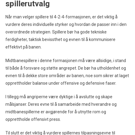
spillerutvalg
Når man velger spillere til 4-2-4-formasjonen, er det viktig å
vurdere deres individuelle styrker og hvordan de passer inn i den
overordnede strategien. Spillere bør ha gode tekniske
ferdigheter, taktisk bevissthet og evnen til å kommunisere
effektivt på banen.
Midtbanespillere i denne formasjonen må være allsidige, i stand
til både å forsvare og støtte angrepet. De bør ha utholdenhet og
evnen til å dekke store områder av banen, noe som sikrer at laget
opprettholder balanse under offensive og defensive faser.
I tillegg må angriperne være dyktige i å avslutte og skape
målsjanser. Deres evne til å samarbeide med hverandre og
midtbanespillerne er avgjørende for å utnytte rom og
opprettholde offensivt press.
Til slutt er det viktig å vurdere spillernes tilpasningsevne til