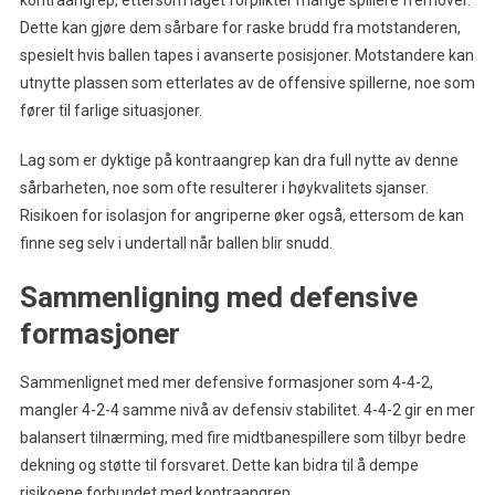
kontraangrep, ettersom laget forplikter mange spillere fremover.
Dette kan gjøre dem sårbare for raske brudd fra motstanderen,
spesielt hvis ballen tapes i avanserte posisjoner. Motstandere kan
utnytte plassen som etterlates av de offensive spillerne, noe som
fører til farlige situasjoner.
Lag som er dyktige på kontraangrep kan dra full nytte av denne
sårbarheten, noe som ofte resulterer i høykvalitets sjanser.
Risikoen for isolasjon for angriperne øker også, ettersom de kan
finne seg selv i undertall når ballen blir snudd.
Sammenligning med defensive
formasjoner
Sammenlignet med mer defensive formasjoner som 4-4-2,
mangler 4-2-4 samme nivå av defensiv stabilitet. 4-4-2 gir en mer
balansert tilnærming, med fire midtbanespillere som tilbyr bedre
dekning og støtte til forsvaret. Dette kan bidra til å dempe
risikoene forbundet med kontraangrep.