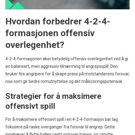
Hvordan forbedrer 4-2-4-
formasjonen offensiv
overlegenhet?
4-2-4-formasjonen øker betydelig offensiv overlegenhet ved å gi
en balansert, men aggressiv tilnærming til angrepsspill. Den
bruker fire angripere for å skape press på motstanderens forsvar,
noe som gir bedre romutnyttelse og økt målscoringspotensial.
Strategier for å maksimere
offensivt spill
For å maksimere offensivt spill i en 4-2-4-formasjon bør lag
fokusere på raske overganger fra forsvar til angrep. Dette
innebærer å flytte ballen raskt oppover banen, og utnytte