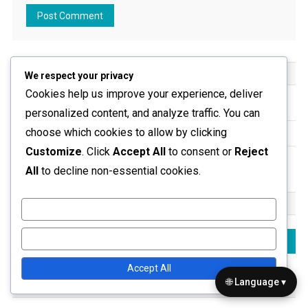
LENKER
We respect your privacy
Cookies help us improve your experience, deliver
Bla gjennom artikler
personalized content, and analyze traffic. You can
choose which cookies to allow by clicking
Kom i kontakt
Customize
. Click
Accept All
to consent or
Reject
Hvem vi er
All
to decline non-essential cookies.
SØK
Customize
Search
Reject All
for:
Accept All
🌐 Language ▾
KATEGORIER