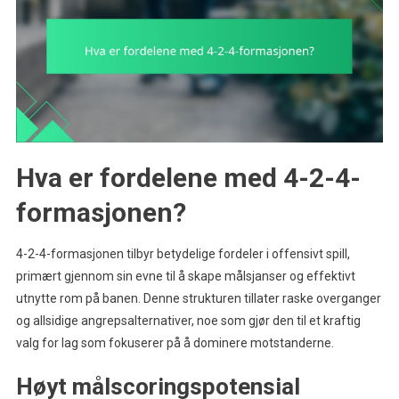
Hva er fordelene med 4-2-4-
formasjonen?
4-2-4-formasjonen tilbyr betydelige fordeler i offensivt spill,
primært gjennom sin evne til å skape målsjanser og effektivt
utnytte rom på banen. Denne strukturen tillater raske overganger
og allsidige angrepsalternativer, noe som gjør den til et kraftig
valg for lag som fokuserer på å dominere motstanderne.
Høyt målscoringspotensial