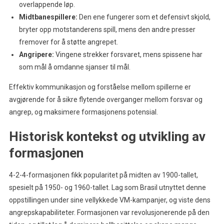
overlappende løp.
Midtbanespillere:
Den ene fungerer som et defensivt skjold,
bryter opp motstanderens spill, mens den andre presser
fremover for å støtte angrepet.
Angripere:
Vingene strekker forsvaret, mens spissene har
som mål å omdanne sjanser til mål.
Effektiv kommunikasjon og forståelse mellom spillerne er
avgjørende for å sikre flytende overganger mellom forsvar og
angrep, og maksimere formasjonens potensial.
Historisk kontekst og utvikling av
formasjonen
4-2-4-formasjonen fikk popularitet på midten av 1900-tallet,
spesielt på 1950- og 1960-tallet. Lag som Brasil utnyttet denne
oppstillingen under sine vellykkede VM-kampanjer, og viste dens
angrepskapabiliteter. Formasjonen var revolusjonerende på den