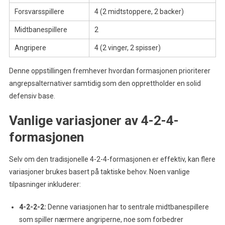
Forsvarsspillere
4 (2 midtstoppere, 2 backer)
Midtbanespillere
2
Angripere
4 (2 vinger, 2 spisser)
Denne oppstillingen fremhever hvordan formasjonen prioriterer
angrepsalternativer samtidig som den opprettholder en solid
defensiv base.
Vanlige variasjoner av 4-2-4-
formasjonen
Selv om den tradisjonelle 4-2-4-formasjonen er effektiv, kan flere
variasjoner brukes basert på taktiske behov. Noen vanlige
tilpasninger inkluderer:
4-2-2-2:
Denne variasjonen har to sentrale midtbanespillere
som spiller nærmere angriperne, noe som forbedrer