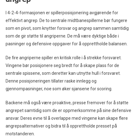
I 4-2-4-formasjonen er spillerposisjonering avgjørende for
effektivt angrep. De to sentrale midtbanespillerne bør fungere
som en pivot, som knytter forsvar og angrep sammen samtidig
som de gir støtte til angriperne. De må være dyktige både i
pasninger og defensive oppgaver for å opprettholde balansen.
De fire angriperne spiller en kritisk rolle i å strekke forsvaret.
Vingene bør posisjonere seg bredt for å skape plass for de
sentrale spissene, som deretter kan utnytte hull i forsvaret.
Denne posisjoneringen tillater raske innlegg og
gjennompasninger, noe som øker sjansene for scoring.
Backene må også være proaktive, presse fremover for å støtte
angrepet samtidig som de er oppmerksomme på sine defensive
ansvar. Deres evne til å overlappe med vingene kan skape flere
angrepsalternativer og bidra til å opprettholde presset på
motstanderen.