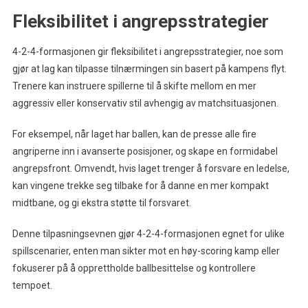
Fleksibilitet i angrepsstrategier
4-2-4-formasjonen gir fleksibilitet i angrepsstrategier, noe som
gjør at lag kan tilpasse tilnærmingen sin basert på kampens flyt.
Trenere kan instruere spillerne til å skifte mellom en mer
aggressiv eller konservativ stil avhengig av matchsituasjonen.
For eksempel, når laget har ballen, kan de presse alle fire
angriperne inn i avanserte posisjoner, og skape en formidabel
angrepsfront. Omvendt, hvis laget trenger å forsvare en ledelse,
kan vingene trekke seg tilbake for å danne en mer kompakt
midtbane, og gi ekstra støtte til forsvaret.
Denne tilpasningsevnen gjør 4-2-4-formasjonen egnet for ulike
spillscenarier, enten man sikter mot en høy-scoring kamp eller
fokuserer på å opprettholde ballbesittelse og kontrollere
tempoet.