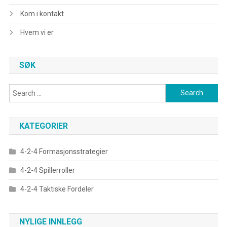
Kom i kontakt
Hvem vi er
SØK
Search
for:
KATEGORIER
4-2-4 Formasjonsstrategier
4-2-4 Spillerroller
4-2-4 Taktiske Fordeler
NYLIGE INNLEGG