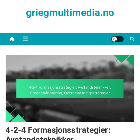
Skip
griegmultimedia.no
to
content
4-2-4 Formasjonsstrategier:
Avstandsteknikker,