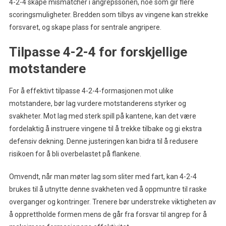
4-2-4 skape mismatcher i angrepssonen, noe som gir flere
scoringsmuligheter. Bredden som tilbys av vingene kan strekke
forsvaret, og skape plass for sentrale angripere.
Tilpasse 4-2-4 for forskjellige
motstandere
For å effektivt tilpasse 4-2-4-formasjonen mot ulike
motstandere, bør lag vurdere motstanderens styrker og
svakheter. Mot lag med sterk spill på kantene, kan det være
fordelaktig å instruere vingene til å trekke tilbake og gi ekstra
defensiv dekning. Denne justeringen kan bidra til å redusere
risikoen for å bli overbelastet på flankene.
Omvendt, når man møter lag som sliter med fart, kan 4-2-4
brukes til å utnytte denne svakheten ved å oppmuntre til raske
overganger og kontringer. Trenere bør understreke viktigheten av
å opprettholde formen mens de går fra forsvar til angrep for å