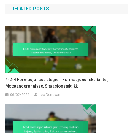
navigation
RELATED POSTS
4-2-4 Formasjonsstrategier: Formasjonsfleksibilitet,
Motstanderanalyse, Situasjonstaktikk
06/02/2026
Leo Donovan