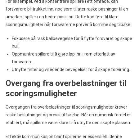
For eksempel, ved å konsentrere spillere i ett område, kan
forsvarere bli trukket inn, noe som tillater raske pasninger til en
umarkert spiller i en bedre posisjon. Dette kan føre til klare
scoringsmuligheter når forsvarerne prøver å komme seg tilbake.
Fokusere på rask ballbevegelse for å flytte forsvaret og skape
hull.
Oppmuntre spillere til å gjøre løp inn i rom etterlatt av
forsvarere.
Utnytte finter og villedende bevegelser for å skape forvirring.
Overgang fra overbelastninger til
scoringsmuligheter
Overgangen fra overbelastninger til scoringsmuligheter krever
raske beslutninger og presis utførelse. Når en numerisk fordel er
etablert, må spillerne være klare til å utnytte den skapte plassen.
Effektiv kommunikasjon blant spillerne er essensiell i denne