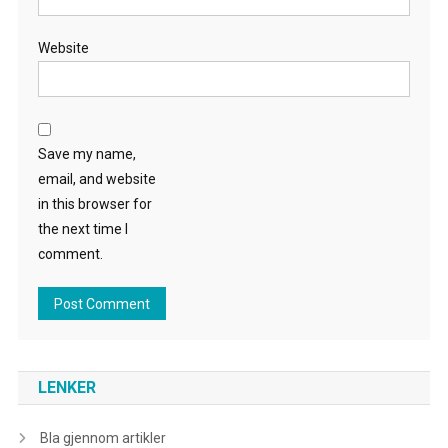
Website
Save my name,
email, and website
in this browser for
the next time I
comment.
LENKER
Bla gjennom artikler