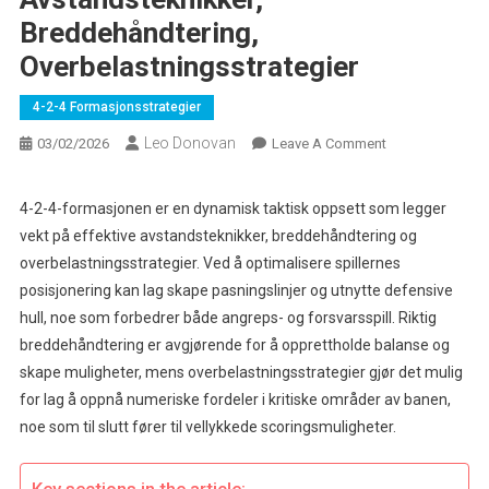
Breddehåndtering,
Overbelastningsstrategier
4-2-4 Formasjonsstrategier
Leo Donovan
On
03/02/2026
Leave A Comment
4-
2-
4-2-4-formasjonen er en dynamisk taktisk oppsett som legger
4
vekt på effektive avstandsteknikker, breddehåndtering og
Formasjonsstrat
overbelastningsstrategier. Ved å optimalisere spillernes
Avstandsteknikk
posisjonering kan lag skape pasningslinjer og utnytte defensive
Breddehåndterin
hull, noe som forbedrer både angreps- og forsvarsspill. Riktig
Overbelastnings
breddehåndtering er avgjørende for å opprettholde balanse og
skape muligheter, mens overbelastningsstrategier gjør det mulig
for lag å oppnå numeriske fordeler i kritiske områder av banen,
noe som til slutt fører til vellykkede scoringsmuligheter.