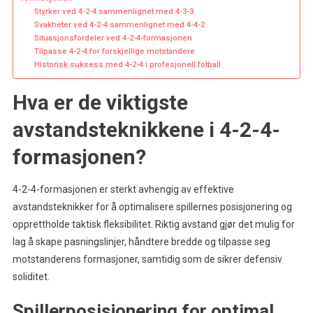
Styrker ved 4-2-4 sammenlignet med 4-3-3
Svakheter ved 4-2-4 sammenlignet med 4-4-2
Situasjonsfordeler ved 4-2-4-formasjonen
Tilpasse 4-2-4 for forskjellige motstandere
Historisk suksess med 4-2-4 i profesjonell fotball
Hva er de viktigste
avstandsteknikkene i 4-2-4-
formasjonen?
4-2-4-formasjonen er sterkt avhengig av effektive
avstandsteknikker for å optimalisere spillernes posisjonering og
opprettholde taktisk fleksibilitet. Riktig avstand gjør det mulig for
lag å skape pasningslinjer, håndtere bredde og tilpasse seg
motstanderens formasjoner, samtidig som de sikrer defensiv
soliditet.
Spillerposisjonering for optimal