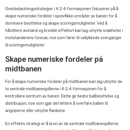
Overbelastningsstrategier i 4-2-4-formasjonen fokuserer på å
skape numeriske fordeler i spesifikke områder av banen for å
dominere besittelse og skape scoringsmuligheter. Ved å
håndtere avstand og bredde effektivt kan lag utnytte svakheter i
motstanderens forsvar, noe som fører til vellykkede overganger
til scoringsmuligheter.
Skape numeriske fordeler på
midtbanen
For å skape numeriske fordeler på midtbanen kan lag utnytte de
to sentrale midtbanespillerne i 4-2-4-formasjonen for å
kontrollere sentrum av banen. Dette gir bedre ballbesittelse og
distribusjon, noe som gjør det lettere å overføre ballen til
angriperne eller utnytte flankene.
En effektiv strategi er å la en av de sentrale midtbanespillerne