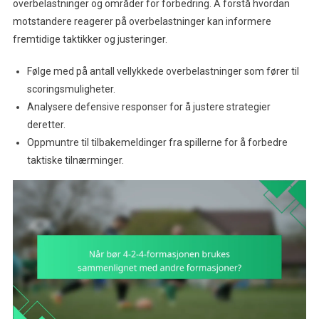
overbelastninger og områder for forbedring. Å forstå hvordan
motstandere reagerer på overbelastninger kan informere
fremtidige taktikker og justeringer.
Følge med på antall vellykkede overbelastninger som fører til
scoringsmuligheter.
Analysere defensive responser for å justere strategier
deretter.
Oppmuntre til tilbakemeldinger fra spillerne for å forbedre
taktiske tilnærminger.