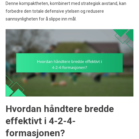
Denne kompaktheten, kombinert med strategisk avstand, kan
forbedre den totale defensive ytelsen og redusere
sannsynligheten for å slippe inn mål.
Hvordan håndtere bredde
effektivt i 4-2-4-
formasjonen?