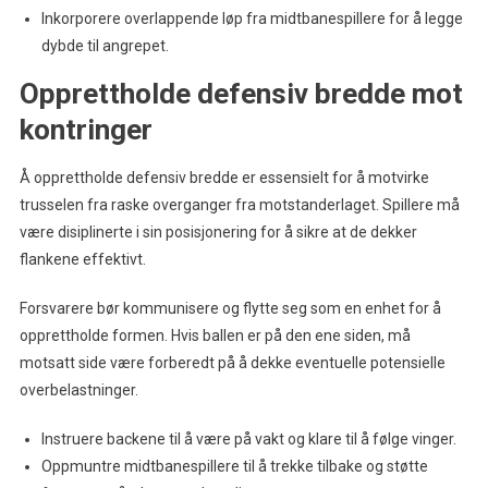
Inkorporere overlappende løp fra midtbanespillere for å legge
dybde til angrepet.
Opprettholde defensiv bredde mot
kontringer
Å opprettholde defensiv bredde er essensielt for å motvirke
trusselen fra raske overganger fra motstanderlaget. Spillere må
være disiplinerte i sin posisjonering for å sikre at de dekker
flankene effektivt.
Forsvarere bør kommunisere og flytte seg som en enhet for å
opprettholde formen. Hvis ballen er på den ene siden, må
motsatt side være forberedt på å dekke eventuelle potensielle
overbelastninger.
Instruere backene til å være på vakt og klare til å følge vinger.
Oppmuntre midtbanespillere til å trekke tilbake og støtte