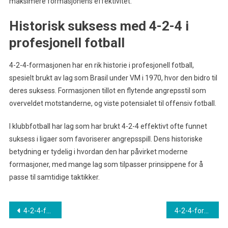
maksimere formasjonens effektivitet.
Historisk suksess med 4-2-4 i
profesjonell fotball
4-2-4-formasjonen har en rik historie i profesjonell fotball,
spesielt brukt av lag som Brasil under VM i 1970, hvor den bidro til
deres suksess. Formasjonen tillot en flytende angrepsstil som
overveldet motstanderne, og viste potensialet til offensiv fotball.
I klubbfotball har lag som har brukt 4-2-4 effektivt ofte funnet
suksess i ligaer som favoriserer angrepsspill. Dens historiske
betydning er tydelig i hvordan den har påvirket moderne
formasjoner, med mange lag som tilpasser prinsippene for å
passe til samtidige taktikker.
Post
4-2-4-formasjon: Vingroller, Innleggsteknikker, Målscoringsmuligheter
4-2-4-formasjon: Taktisk innovasjon, Utviklende strategier, Moderne spillapplikasjon